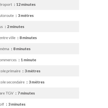
éroport
12 minutes
utoroute
3 mètres
us
2 minutes
ntre ville
8 minutes
inéma
8 minutes
ommerces
1 minute
cole primaire
3 mètres
cole secondaire
3 mètres
are TGV
7 minutes
olf
3 minutes