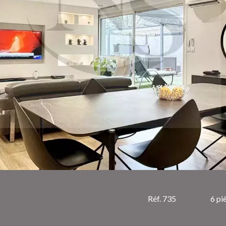
Réf. 735
6 pi