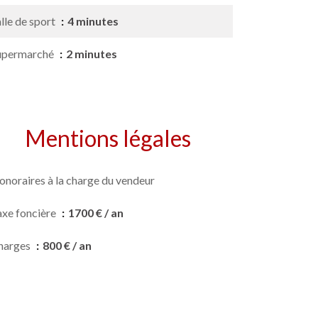
lle de sport
4 minutes
upermarché
2 minutes
Mentions légales
onoraires à la charge du vendeur
axe foncière
1700 € / an
harges
800 € / an