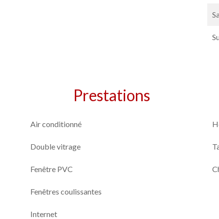
Sa
S
Prestations
Air conditionné
H
Double vitrage
T
Fenêtre PVC
C
Fenêtres coulissantes
Internet