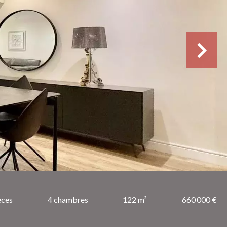
èces
4 chambres
122 m²
660 000 €