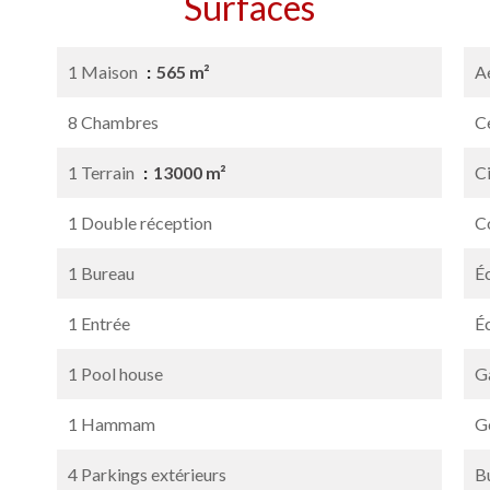
Surfaces
1 Maison
565 m²
A
8 Chambres
Ce
1 Terrain
13000 m²
C
1 Double réception
C
1 Bureau
É
1 Entrée
É
1 Pool house
G
1 Hammam
G
4 Parkings extérieurs
B