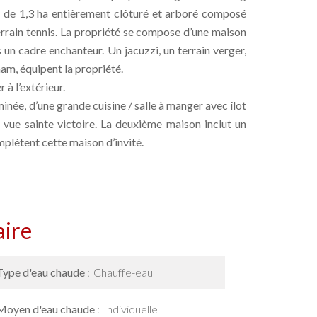
rc de 1,3 ha entièrement clôturé et arboré composé
terrain tennis. La propriété se compose d’une maison
un cadre enchanteur. Un jacuzzi, un terrain verger,
am, équipent la propriété.
à l’extérieur.
ée, d’une grande cuisine / salle à manger avec îlot
 vue sainte victoire. La deuxième maison inclut un
plètent cette maison d’invité.
ire
Type d'eau chaude
Chauffe-eau
Moyen d'eau chaude
Individuelle