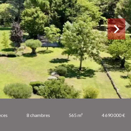
èces
8 chambres
565 m²
4 690 000 €