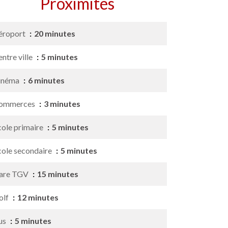
Proximités
éroport
20 minutes
ntre ville
5 minutes
inéma
6 minutes
ommerces
3 minutes
cole primaire
5 minutes
cole secondaire
5 minutes
are TGV
15 minutes
olf
12 minutes
us
5 minutes