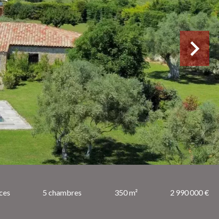
ces
5 chambres
350 m²
2 990 000 €