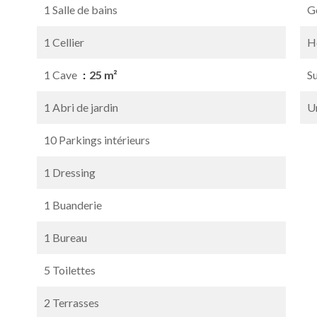
1 Salle de bains
G
1 Cellier
H
1 Cave
25 m²
S
1 Abri de jardin
U
10 Parkings intérieurs
1 Dressing
1 Buanderie
1 Bureau
5 Toilettes
2 Terrasses