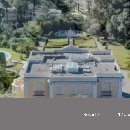
Réf. 617
12 pi