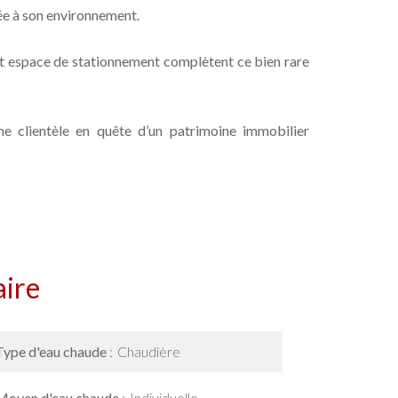
rée à son environnement.
t espace de stationnement complètent ce bien rare
une clientèle en quête d’un patrimoine immobilier
ire
Type d'eau chaude
Chaudière
Moyen d'eau chaude
Individuelle