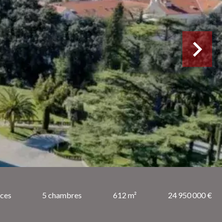
èces
5 chambres
612 m²
24 950 000 €