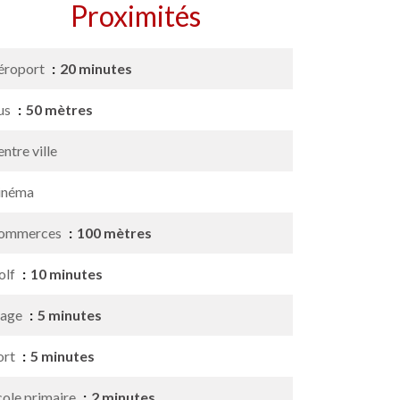
Proximités
éroport
20 minutes
us
50 mètres
ntre ville
inéma
ommerces
100 mètres
olf
10 minutes
lage
5 minutes
ort
5 minutes
cole primaire
2 minutes