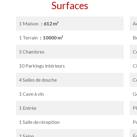
Surfaces
1 Maison
612 m²
A
1 Terrain
10000 m²
B
5 Chambres
Ce
10 Parkings intérieurs
C
4 Salles de douche
C
1 Cave à vin
G
1 Entrée
P
1 Salle de réception
P
1 Salon
É