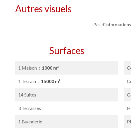
Autres visuels
Pas d'informations
Surfaces
1 Maison
1000 m²
Ce
1 Terrain
15000 m²
C
14 Suites
G
3 Terrasses
Hô
1 Buanderie
P