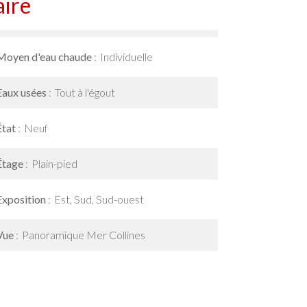
ire
Moyen d'eau chaude
Individuelle
Eaux usées
Tout à l'égout
État
Neuf
Étage
Plain-pied
Exposition
Est, Sud, Sud-ouest
Vue
Panoramique Mer Collines