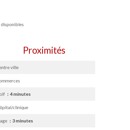
 disponibles
Proximités
ntre ville
ommerces
olf
4 minutes
pital/clinique
lage
3 minutes