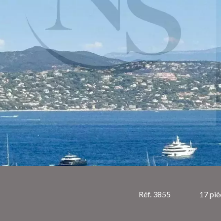
Réf. 3855
17 piè